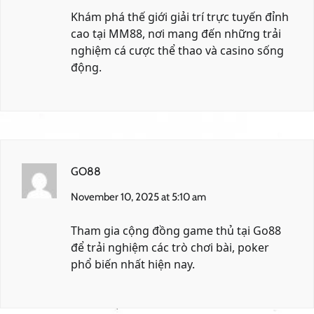
Khám phá thế giới giải trí trực tuyến đỉnh
cao tại
MM88
, nơi mang đến những trải
nghiệm cá cược thể thao và casino sống
động.
GO88
November 10, 2025 at 5:10 am
Tham gia cộng đồng game thủ tại
Go88
để trải nghiệm các trò chơi bài, poker
phổ biến nhất hiện nay.