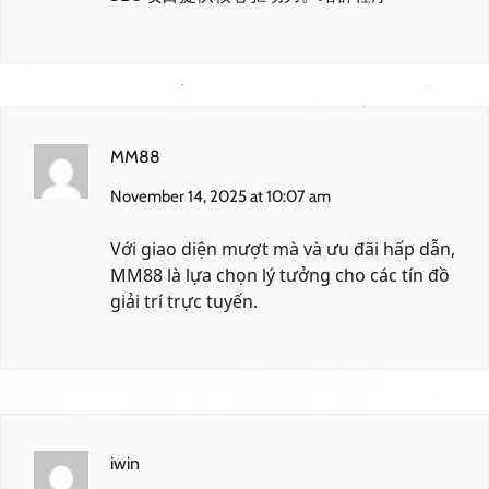
MM88
November 14, 2025 at 10:07 am
Với giao diện mượt mà và ưu đãi hấp dẫn,
MM88
là lựa chọn lý tưởng cho các tín đồ
giải trí trực tuyến.
iwin