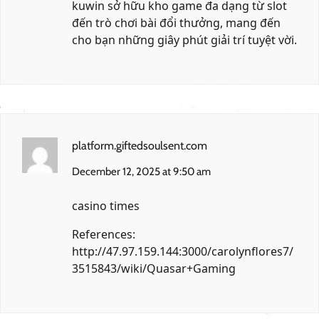
kuwin
sở hữu kho game đa dạng từ slot
đến trò chơi bài đổi thưởng, mang đến
cho bạn những giây phút giải trí tuyệt vời.
platform.giftedsoulsent.com
December 12, 2025 at 9:50 am
casino times
References:
http://47.97.159.144:3000/carolynflores7/
3515843/wiki/Quasar+Gaming