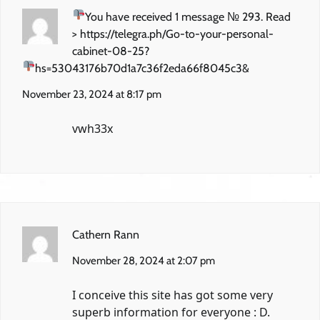
You have received 1 message № 293. Read
> https://telegra.ph/Go-to-your-personal-
cabinet-08-25?
hs=53043176b70d1a7c36f2eda66f8045c3&
November 23, 2024 at 8:17 pm
vwh33x
Cathern Rann
November 28, 2024 at 2:07 pm
I conceive this site has got some very
superb information for everyone : D.