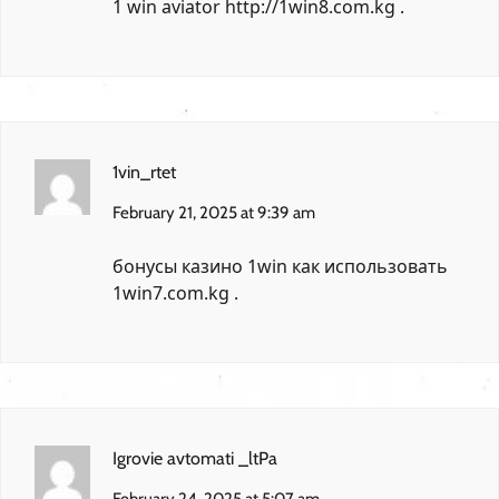
1 win aviator
http://1win8.com.kg
.
1vin_rtet
February 21, 2025 at 9:39 am
бонусы казино 1win как использовать
1win7.com.kg
.
Igrovie avtomati _ltPa