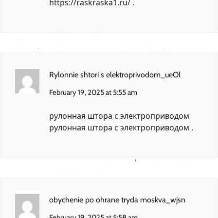
https://raskraska1.ru/
.
Rylonnie shtori s elektroprivodom_ueOl
February 19, 2025 at 5:55 am
рулонная штора с электроприводом
рулонная штора с электроприводом
.
obychenie po ohrane tryda moskva_wjsn
February 19, 2025 at 5:58 am