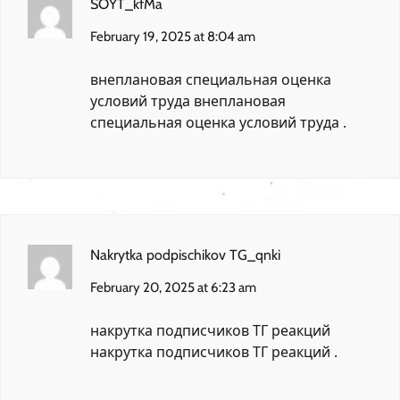
SOYT_kfMa
February 19, 2025 at 8:04 am
внеплановая специальная оценка
условий труда
внеплановая
специальная оценка условий труда
.
Nakrytka podpischikov TG_qnki
February 20, 2025 at 6:23 am
накрутка подписчиков ТГ реакций
накрутка подписчиков ТГ реакций
.