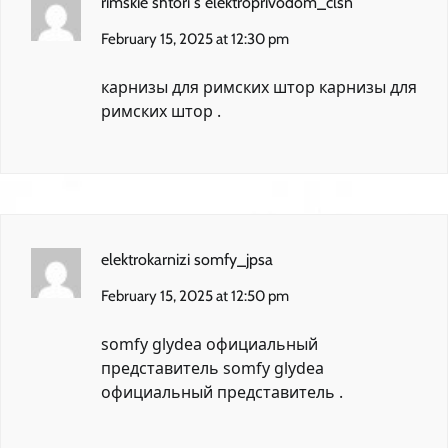
rimskie shtori s elektroprivodom_clsn
February 15, 2025 at 12:30 pm
карнизы для римских штор
карнизы для
римских штор
.
elektrokarnizi somfy_jpsa
February 15, 2025 at 12:50 pm
somfy glydea официальный
представитель
somfy glydea
официальный представитель
.