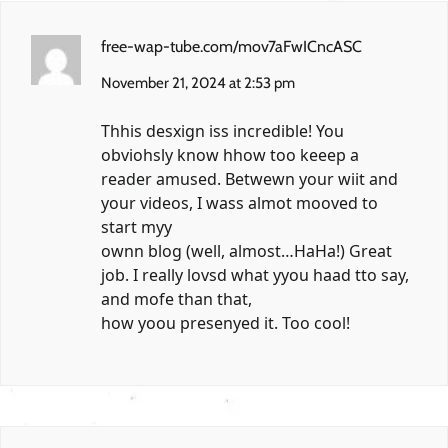
free-wap-tube.com/mov7aFwICncASC
November 21, 2024 at 2:53 pm
Thhis desxign iss incredible! You
obviohsly know hhow too keeep a
reader amused. Betwewn your wiit and
your videos, I wass almot mooved to
start myy
ownn blog (well, almost…HaHa!) Great
job. I really lovsd what yyou haad tto say,
and mofe than that,
how yoou presenyed it. Too cool!