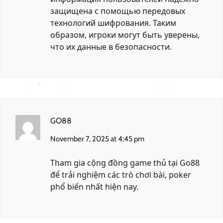
защищена с помощью передовых
технологий шифрования. Таким
образом, игроки могут быть уверены,
что их данные в безопасности.
GO88
November 7, 2025 at 4:45 pm
Tham gia cộng đồng game thủ tại
Go88
để trải nghiệm các trò chơi bài, poker
phổ biến nhất hiện nay.