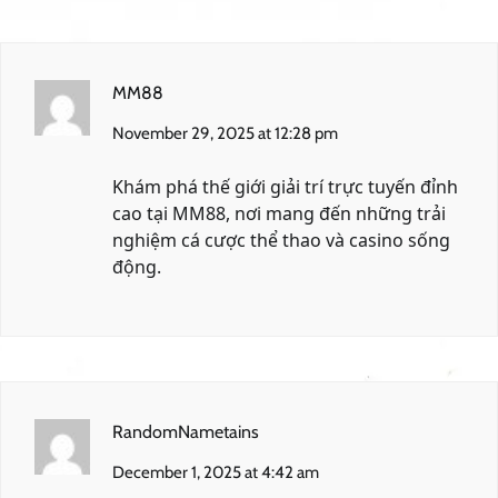
MM88
November 29, 2025 at 12:28 pm
Khám phá thế giới giải trí trực tuyến đỉnh
cao tại
MM88
, nơi mang đến những trải
nghiệm cá cược thể thao và casino sống
động.
RandomNametains
December 1, 2025 at 4:42 am