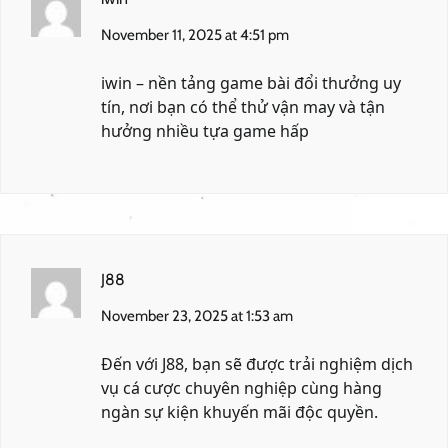
November 11, 2025 at 4:51 pm
iwin
– nền tảng game bài đổi thưởng uy
tín, nơi bạn có thể thử vận may và tận
hưởng nhiều tựa game hấp
J88
November 23, 2025 at 1:53 am
Đến với
J88
, bạn sẽ được trải nghiệm dịch
vụ cá cược chuyên nghiệp cùng hàng
ngàn sự kiện khuyến mãi độc quyền.