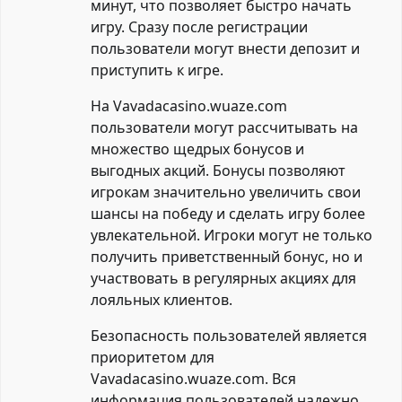
минут, что позволяет быстро начать
игру. Сразу после регистрации
пользователи могут внести депозит и
приступить к игре.
На Vavadacasino.wuaze.com
пользователи могут рассчитывать на
множество щедрых бонусов и
выгодных акций. Бонусы позволяют
игрокам значительно увеличить свои
шансы на победу и сделать игру более
увлекательной. Игроки могут не только
получить приветственный бонус, но и
участвовать в регулярных акциях для
лояльных клиентов.
Безопасность пользователей является
приоритетом для
Vavadacasino.wuaze.com. Вся
информация пользователей надежно