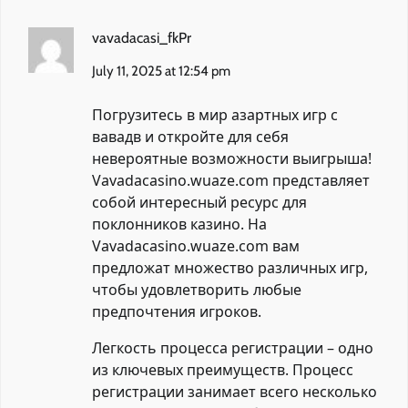
vavadacasi_fkPr
July 11, 2025 at 12:54 pm
Погрузитесь в мир азартных игр с
вавадв
и откройте для себя
невероятные возможности выигрыша!
Vavadacasino.wuaze.com представляет
собой интересный ресурс для
поклонников казино. На
Vavadacasino.wuaze.com вам
предложат множество различных игр,
чтобы удовлетворить любые
предпочтения игроков.
Легкость процесса регистрации – одно
из ключевых преимуществ. Процесс
регистрации занимает всего несколько