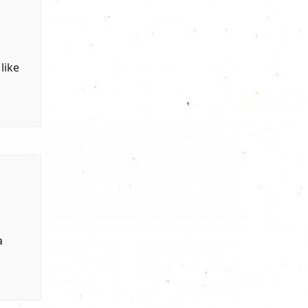
like
a