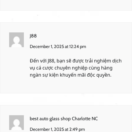
J88
December 1, 2025 at 12:24 pm
Đến với
J88
, bạn sẽ được trải nghiệm dịch
vụ cá cược chuyên nghiệp cùng hàng
ngàn sự kiện khuyến mãi độc quyền.
best auto glass shop Charlotte NC
December 1, 2025 at 2:49 pm