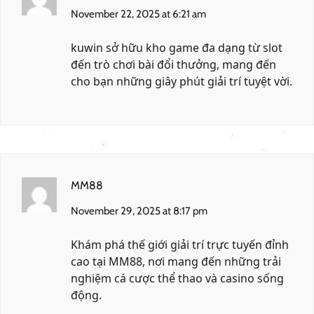
November 22, 2025 at 6:21 am
kuwin
sở hữu kho game đa dạng từ slot
đến trò chơi bài đổi thưởng, mang đến
cho bạn những giây phút giải trí tuyệt vời.
MM88
November 29, 2025 at 8:17 pm
Khám phá thế giới giải trí trực tuyến đỉnh
cao tại
MM88
, nơi mang đến những trải
nghiệm cá cược thể thao và casino sống
động.