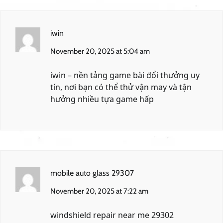
iwin
November 20, 2025 at 5:04 am
iwin
– nền tảng game bài đổi thưởng uy
tín, nơi bạn có thể thử vận may và tận
hưởng nhiều tựa game hấp
mobile auto glass 29307
November 20, 2025 at 7:22 am
windshield repair near me 29302