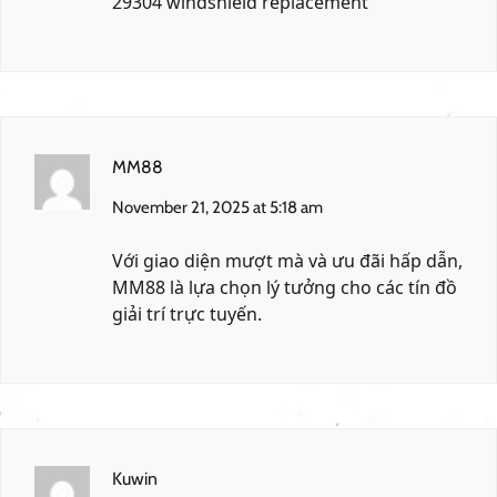
29304 windshield replacement
MM88
November 21, 2025 at 5:18 am
Với giao diện mượt mà và ưu đãi hấp dẫn,
MM88
là lựa chọn lý tưởng cho các tín đồ
giải trí trực tuyến.
Kuwin