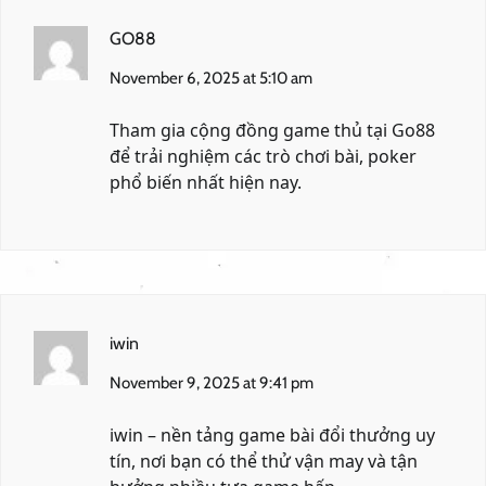
GO88
November 6, 2025 at 5:10 am
Tham gia cộng đồng game thủ tại
Go88
để trải nghiệm các trò chơi bài, poker
phổ biến nhất hiện nay.
iwin
November 9, 2025 at 9:41 pm
iwin
– nền tảng game bài đổi thưởng uy
tín, nơi bạn có thể thử vận may và tận