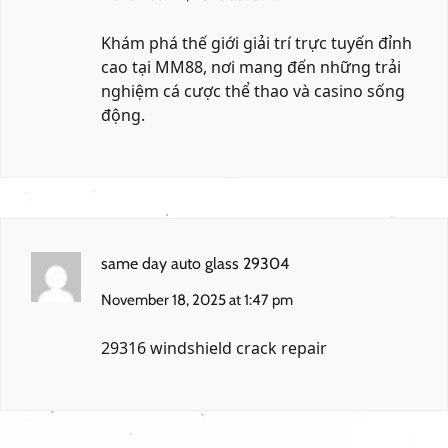
Khám phá thế giới giải trí trực tuyến đỉnh
cao tại
MM88
, nơi mang đến những trải
nghiệm cá cược thể thao và casino sống
động.
same day auto glass 29304
November 18, 2025 at 1:47 pm
29316 windshield crack repair