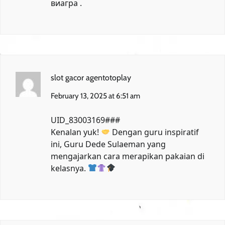
виагра
.
slot gacor agentotoplay
February 13, 2025 at 6:51 am
UID_83003169###
Kenalan yuk!
Dengan guru inspiratif
ini,
Guru Dede Sulaeman
yang
mengajarkan cara merapikan pakaian di
kelasnya.