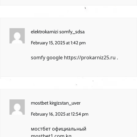
elektrokarnizi somfy_sdsa
February 15, 2025 at 1:42 pm
somfy google
https://prokarniz25.ru
.
mostbet kirgizstan_uver
February 16, 2025 at 12:54 pm
мостбет официальный
mostbet1.com.kg
.