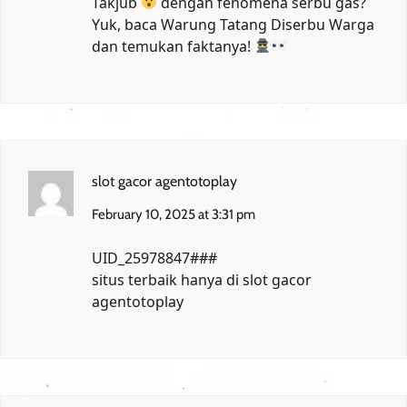
Takjub
dengan fenomena serbu gas?
Yuk, baca
Warung Tatang Diserbu Warga
dan temukan faktanya!
slot gacor agentotoplay
February 10, 2025 at 3:31 pm
UID_25978847###
situs terbaik hanya di
slot gacor
agentotoplay