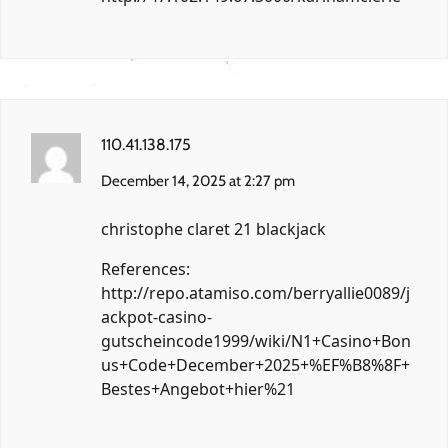
110.41.138.175
December 14, 2025 at 2:27 pm
christophe claret 21 blackjack
References:
http://repo.atamiso.com/berryallie0089/j
ackpot-casino-
gutscheincode1999/wiki/N1+Casino+Bon
us+Code+December+2025+%EF%B8%8F+
Bestes+Angebot+hier%21