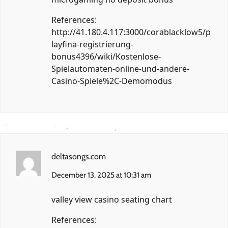
References:
http://41.180.4.117:3000/corablacklow5/p
layfina-registrierung-
bonus4396/wiki/Kostenlose-
Spielautomaten-online-und-andere-
Casino-Spiele%2C-Demomodus
deltasongs.com
December 13, 2025 at 10:31 am
valley view casino seating chart
References: