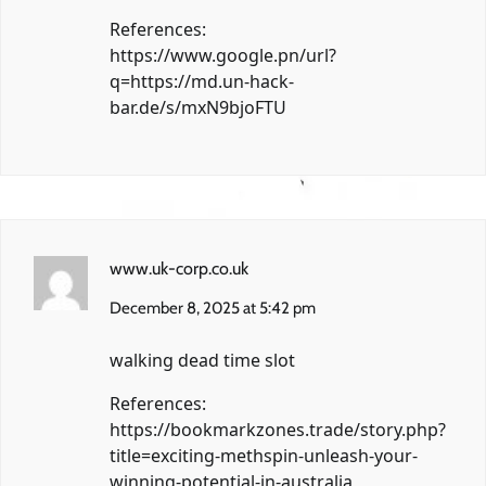
References:
https://www.google.pn/url?
q=https://md.un-hack-
bar.de/s/mxN9bjoFTU
www.uk-corp.co.uk
December 8, 2025 at 5:42 pm
walking dead time slot
References:
https://bookmarkzones.trade/story.php?
title=exciting-methspin-unleash-your-
winning-potential-in-australia