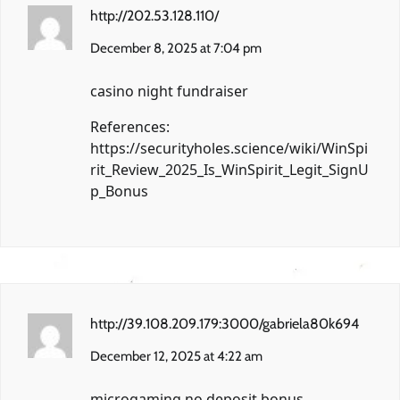
http://202.53.128.110/
December 8, 2025 at 7:04 pm
casino night fundraiser
References:
https://securityholes.science/wiki/WinSpi
rit_Review_2025_Is_WinSpirit_Legit_SignU
p_Bonus
http://39.108.209.179:3000/gabriela80k694
December 12, 2025 at 4:22 am
microgaming no deposit bonus