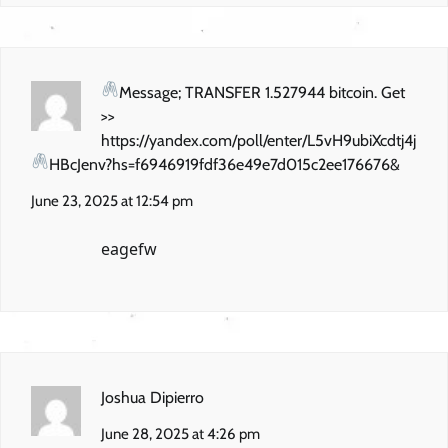
Message; TRANSFER 1.527944 bitcoin. Get
>>
https://yandex.com/poll/enter/L5vH9ubiXcdtj4j
HBcJenv?hs=f6946919fdf36e49e7d015c2ee176676&
June 23, 2025 at 12:54 pm
eagefw
Joshua Dipierro
June 28, 2025 at 4:26 pm