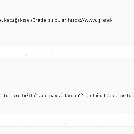
, kaçağı kısa sürede buldular.
https://www.grand-
nơi bạn có thể thử vận may và tận hưởng nhiều tựa game hấ