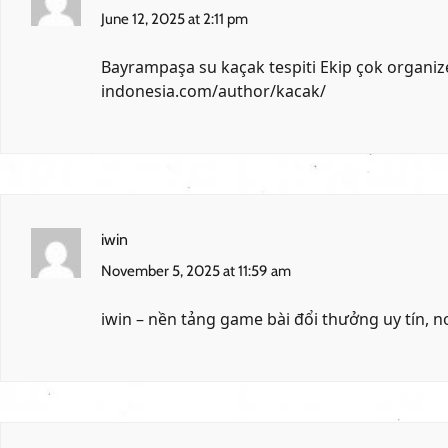
June 12, 2025 at 2:11 pm
Bayrampaşa su kaçak tespiti Ekip çok organize
indonesia.com/author/kacak/
iwin
November 5, 2025 at 11:59 am
iwin
– nền tảng game bài đổi thưởng uy tín, 