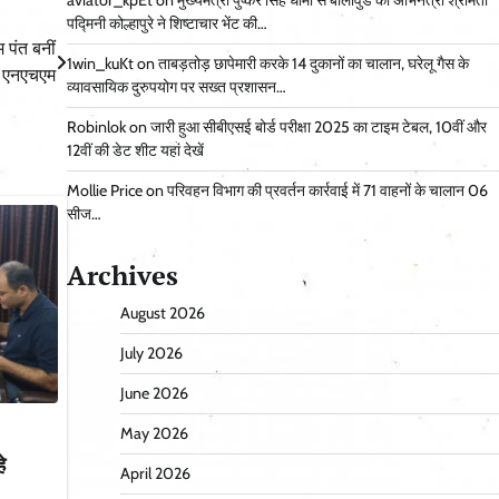
aviator_kpEt
on
मुख्यमंत्री पुष्कर सिंह धामी से बॉलीवुड की अभिनेत्री श्रीमती
पद्मिनी कोल्हापुरे ने शिष्टाचार भेंट की…
ि पंत बनीं
1win_kuKt
on
ताबड़तोड़ छापेमारी करके 14 दुकानों का चालान, घरेलू गैस के
क एनएचएम
व्यावसायिक दुरुपयोग पर सख्त प्रशासन…
Robinlok
on
जारी हुआ सीबीएसई बोर्ड परीक्षा 2025 का टाइम टेबल, 10वीं और
12वीं की डेट शीट यहां देखें
Mollie Price
on
परिवहन विभाग की प्रवर्तन कार्रवाई में 71 वाहनों के चालान 06
सीज…
Archives
August 2026
July 2026
June 2026
May 2026
े
April 2026