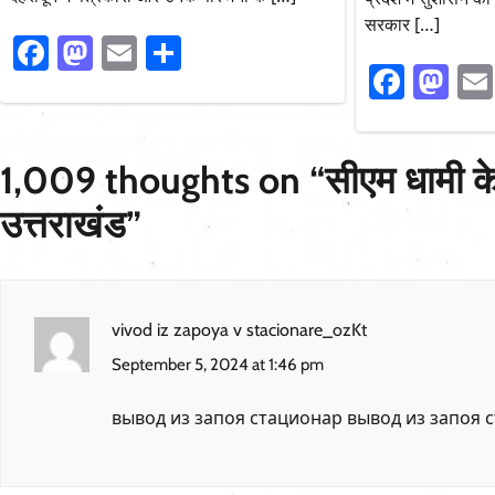
सरकार […]
Facebook
Mastodon
Email
Share
Faceb
Ma
1,009 thoughts on “
सीएम धामी के 
उत्तराखंड
”
vivod iz zapoya v stacionare_ozKt
September 5, 2024 at 1:46 pm
вывод из запоя стационар
вывод из запоя 