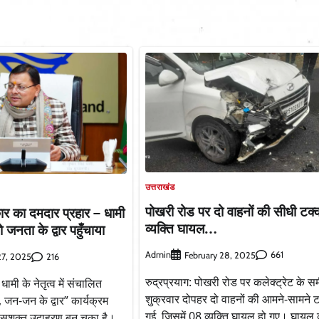
उत्तराखंड
पोखरी रोड पर दो वाहनों की सीधी टक
 का दमदार प्रहार – धामी
व्यक्ति घायल…
जनता के द्वार पहुँचाया
Admin
661
February 28, 2025
216
7, 2025
रुद्रप्रयाग: पोखरी रोड पर कलेक्ट्रेट के
 धामी के नेतृत्व में संचालित
शुक्रवार दोपहर दो वाहनों की आमने-सामने 
न-जन के द्वार” कार्यक्रम
गई, जिसमें 08 व्यक्ति घायल हो गए। घायल व्
का सशक्त उदाहरण बन चुका है।