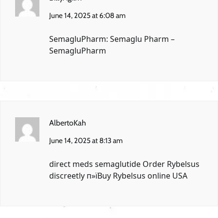
June 14, 2025 at 6:08 am
SemagluPharm:
Semaglu Pharm
–
SemagluPharm
AlbertoKah
June 14, 2025 at 8:13 am
direct meds semaglutide
Order Rybelsus
discreetly
п»їBuy Rybelsus online USA