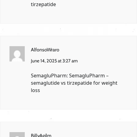
tirzepatide
AlfonsoWraro
June 14, 2025 at 3:27 am
SemagluPharm:
SemagluPharm
–
semaglutide vs tirzepatide for weight
loss
BillyAgilm