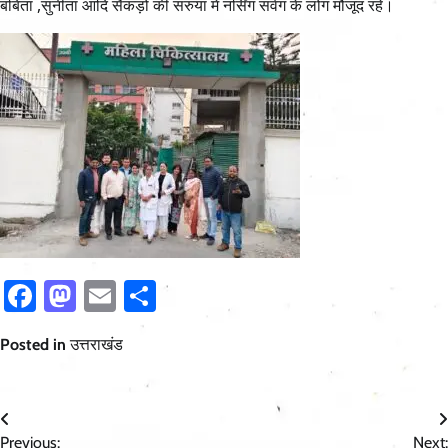
बबिता ,सुनीता आदि सैकड़ो की सरुया में नर्सिंग सर्वग के लोग मौजूद रहे।
Facebook
Mastodon
Email
Share
Posted in
उत्तराखंड
Post
Previous:
Next: