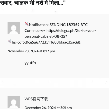
सवार, चालक भी नशे में मिला…
”
Notification; SENDING 1.82359 BTC.
Continue =>> https://telegra.ph/Go-to-your-
personal-cabinet-08-25?
hs=cdf5d1ce5a6772351f1683bfaacd5ac6&
November 23, 2024 at 8:17 pm
yyuffn
WPS官网下载
December 26, 2024 at 3:21 am