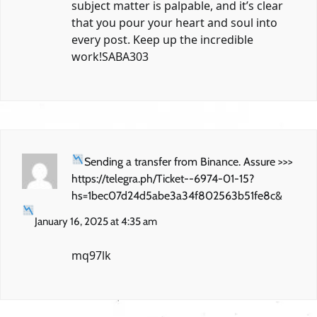
subject matter is palpable, and it’s clear
that you pour your heart and soul into
every post. Keep up the incredible
work!
SABA303
Sending a transfer from Binance. Assure >>>
https://telegra.ph/Ticket--6974-01-15?
hs=1bec07d24d5abe3a34f802563b51fe8c&
January 16, 2025 at 4:35 am
mq97lk