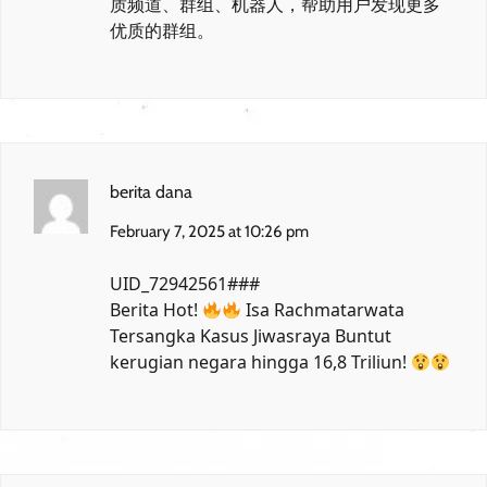
质频道、群组、机器人，帮助用户发现更多
优质的群组。
berita dana
February 7, 2025 at 10:26 pm
UID_72942561###
Berita Hot!
Isa Rachmatarwata
Tersangka Kasus Jiwasraya
Buntut
kerugian negara hingga 16,8 Triliun!