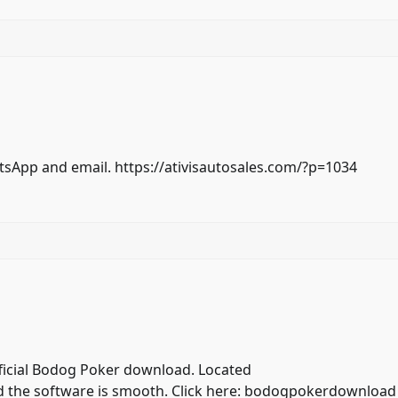
tsApp and email.
https://ativisautosales.com/?p=1034
 official Bodog Poker download. Located
the software is smooth. Click here:
bodogpokerdownload