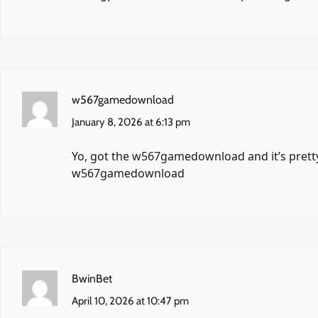
w567gamedownload
January 8, 2026 at 6:13 pm
Yo, got the w567gamedownload and it’s pretty 
w567gamedownload
BwinBet
April 10, 2026 at 10:47 pm