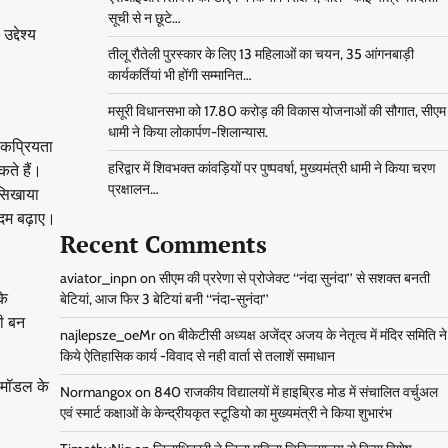
सूची से न छूटे…
्देश्य
तीलू रौतेली पुरस्कार के लिए 13 महिलाओं का चयन, 35 आंगनबाड़ी
कार्यकर्तियां भी होंगी सम्मानित…
मसूरी विधानसभा को 17.80 करोड़ की विकास योजनाओं की सौगात, सीएम
धामी ने किया लोकार्पण-शिलान्यास.
ोकप्रियता
कते हैं।
हरिद्वार में शिवभक्त कांवड़ियों पर पुष्पवर्षा, मुख्यमंत्री धामी ने किया चरण
प्रक्षालन…
 सिखाया
कदम बढ़ाए।
Recent Comments
aviator_inpn
on
सीएम की प्ररेणा से प्रोजेक्ट ‘‘नंदा सुनंदा’’ से सशक्त बनती
के
बेटियां, आज फिर 3 बेटियां बनी ‘‘नंदा-सुनंदा’’
भी बन
najlepsze_oeMr
on
बीकेटीसी अध्यक्ष अजेंद्र अजय के नेतृत्व में मंदिर समिति ने
किये ऐतिहासिक कार्य -विवाद से नही वार्ता से तलाशें समाधान
 मॉडल के
Normangox
on
840 राजकीय विद्यालयों में हाइब्रिड मोड में संचालित वर्चुअल
एवं स्मार्ट कक्षाओं के केन्द्रीयकृत स्टूडियो का मुख्यमंत्री ने किया शुभारंभ