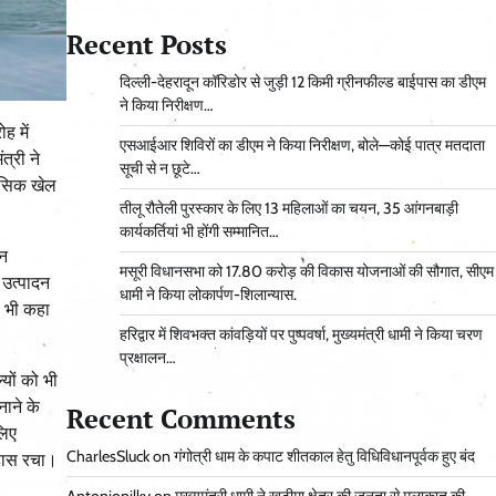
Recent Posts
दिल्ली-देहरादून कॉरिडोर से जुड़ी 12 किमी ग्रीनफील्ड बाईपास का डीएम
ने किया निरीक्षण…
ह में
एसआईआर शिविरों का डीएम ने किया निरीक्षण, बोले—कोई पात्र मतदाता
त्री ने
सूची से न छूटे…
ाहसिक खेल
तीलू रौतेली पुरस्कार के लिए 13 महिलाओं का चयन, 35 आंगनबाड़ी
कार्यकर्तियां भी होंगी सम्मानित…
यन
मसूरी विधानसभा को 17.80 करोड़ की विकास योजनाओं की सौगात, सीएम
 उत्पादन
धामी ने किया लोकार्पण-शिलान्यास.
ह भी कहा
हरिद्वार में शिवभक्त कांवड़ियों पर पुष्पवर्षा, मुख्यमंत्री धामी ने किया चरण
प्रक्षालन…
यों को भी
नाने के
Recent Comments
लिए
CharlesSluck
on
गंगोत्री धाम के कपाट शीतकाल हेतु विधिविधानपूर्वक हुए बंद
िहास रचा।