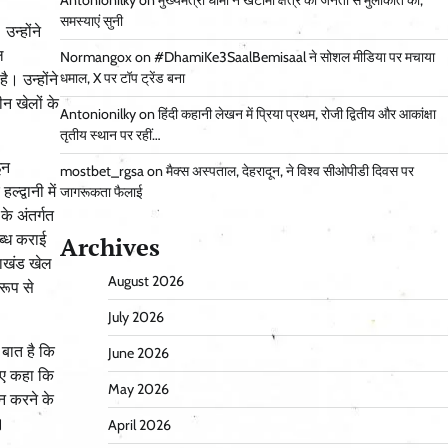
Antonionilky
on
मुख्यमंत्री धामी ने खटीमा क्षेत्र की जनता से मुलाकात की,
समस्याएं सुनी
उन्होंने
ल
Normangox
on
#DhamiKe3SaalBemisaal ने सोशल मीडिया पर मचाया
। उन्होंने
धमाल, X पर टॉप ट्रेंड बना
ीन खेलों के
Antonionilky
on
हिंदी कहानी लेखन में प्रिया प्रथम, रोजी द्वितीय और आकांक्षा
तृतीय स्थान पर रहीं…
इन
mostbet_rgsa
on
मैक्स अस्पताल, देहरादून, ने विश्व सीओपीडी दिवस पर
द्वानी में
जागरूकता फैलाई
के अंतर्गत
लब्ध कराई
Archives
राखंड खेल
August 2026
 रूप से
July 2026
 बात है कि
June 2026
हुए कहा कि
May 2026
ान करने के
।
April 2026