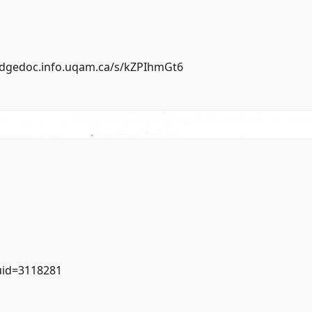
edgedoc.info.uqam.ca/s/kZPIhmGt6
uid=3118281