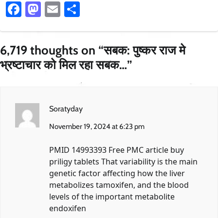
Facebook
Mastodon
Email
Share
6,719 thoughts on “
सबक: पुष्कर राज मे
भ्रष्टाचार को मिल रहा सबक…
”
Soratyday
November 19, 2024 at 6:23 pm
PMID 14993393 Free PMC article
buy
priligy tablets
That variability is the main
genetic factor affecting how the liver
metabolizes tamoxifen, and the blood
levels of the important metabolite
endoxifen