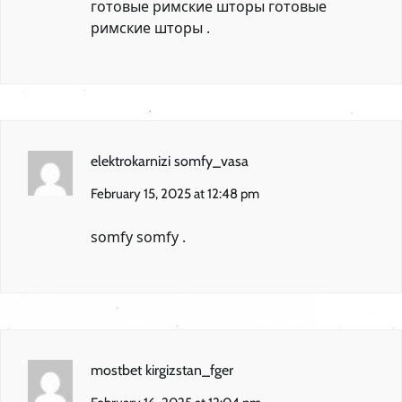
готовые римские шторы
готовые
римские шторы
.
elektrokarnizi somfy_vasa
February 15, 2025 at 12:48 pm
somfy
somfy
.
mostbet kirgizstan_fger