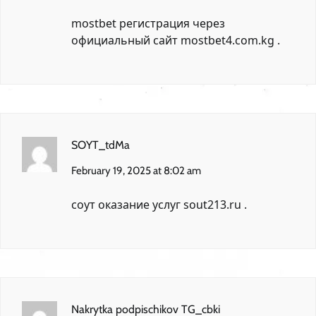
mostbet регистрация через
официальный сайт
mostbet4.com.kg
.
SOYT_tdMa
February 19, 2025 at 8:02 am
соут оказание услуг
sout213.ru
.
Nakrytka podpischikov TG_cbki