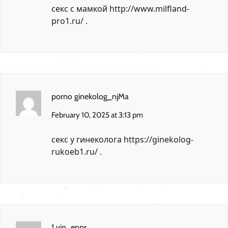
секс с мамкой
http://www.milfland-
pro1.ru/
.
porno ginekolog_njMa
February 10, 2025 at 3:13 pm
секс у гинеколога
https://ginekolog-
rukoeb1.ru/
.
1 vin_enpr