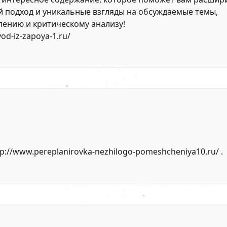
й подход и уникальные взгляды на обсуждаемые темы,
ению и критическому анализу!
vod-iz-zapoya-1.ru/
tp://www.pereplanirovka-nezhilogo-pomeshcheniya10.ru/
.