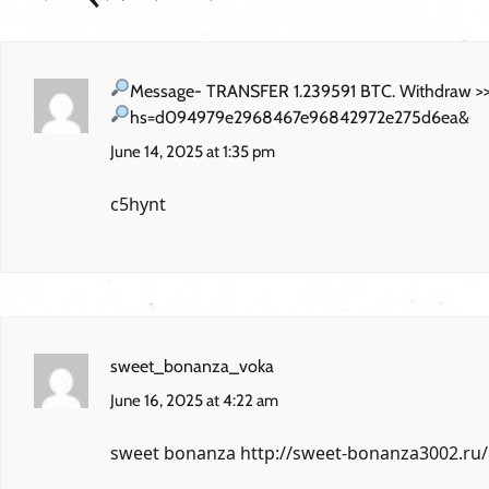
Message- TRANSFER 1.239591 BTC. Withdraw >>
hs=d094979e2968467e96842972e275d6ea&
June 14, 2025 at 1:35 pm
c5hynt
sweet_bonanza_voka
June 16, 2025 at 4:22 am
sweet bonanza
http://sweet-bonanza3002.ru/