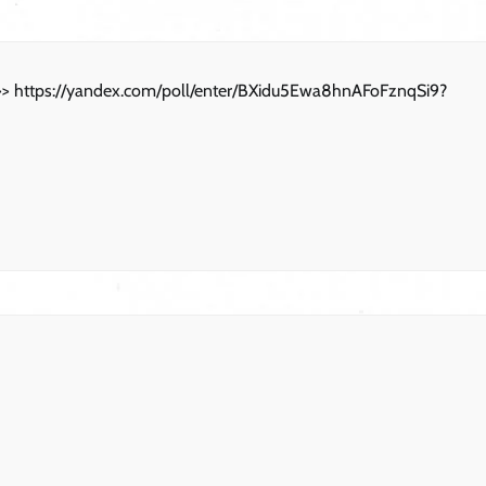
> https://yandex.com/poll/enter/BXidu5Ewa8hnAFoFznqSi9?