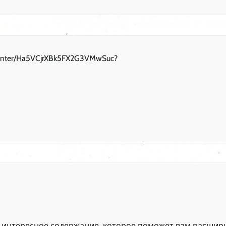
l/enter/Ha5VCjrXBk5FX2G3VMwSuc?
 интересное содержание, которое поможет вам расшир