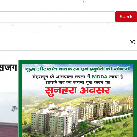
न सजग