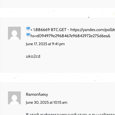
+ 1.886669 BTC.GET - https://yandex.com/pol
hs=d094979e2968467e96842972e275d6ea&
June 17, 2025 at 9:41 pm
uko2cd
Ramonfuesy
June 30, 2025 at 10:15 am
В этой информационной статье вы найдете