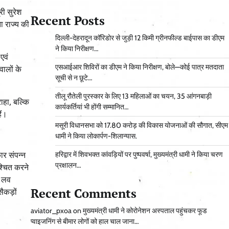
री सुरेश
Recent Posts
ता राज्य की
दिल्ली-देहरादून कॉरिडोर से जुड़ी 12 किमी ग्रीनफील्ड बाईपास का डीएम
ने किया निरीक्षण…
एवं
एसआईआर शिविरों का डीएम ने किया निरीक्षण, बोले—कोई पात्र मतदाता
ालों के
सूची से न छूटे…
तीलू रौतेली पुरस्कार के लिए 13 महिलाओं का चयन, 35 आंगनबाड़ी
ाहा, बल्कि
कार्यकर्तियां भी होंगी सम्मानित…
ैं।
मसूरी विधानसभा को 17.80 करोड़ की विकास योजनाओं की सौगात, सीएम
धामी ने किया लोकार्पण-शिलान्यास.
ार संपन्न
हरिद्वार में शिवभक्त कांवड़ियों पर पुष्पवर्षा, मुख्यमंत्री धामी ने किया चरण
प्रक्षालन…
श्चित करने
ि लव
Recent Comments
ैकड़ों
aviator_pxoa
on
मुख्यमंत्री धामी ने कोरोनेशन अस्पताल पहुंचकर फूड
प्वाइजनिंग से बीमार लोगों को हाल चाल जाना…