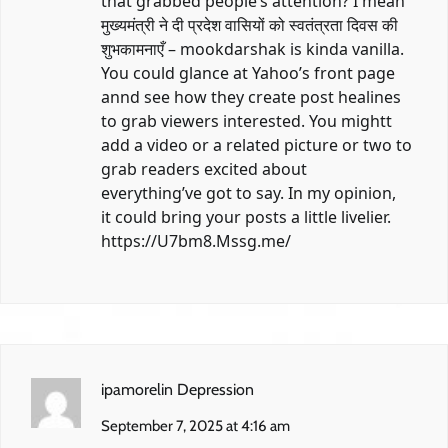
that grabbed people’s attention? I mean
मुख्यमंत्री ने दी प्रदेश वासियों को स्वतंत्रता दिवस की
शुभकामनाएँ – mookdarshak is kinda vanilla.
You could glance at Yahoo’s front page
annd see how they create post healines
to grab viewers interested. You mightt
add a video or a related picture or two to
grab readers excited about
everything’ve got to say. In my opinion,
it could bring your posts a little livelier.
https://U7bm8.Mssg.me/
ipamorelin Depression
September 7, 2025 at 4:16 am