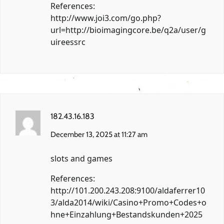
References:
http://www.joi3.com/go.php?
url=http://bioimagingcore.be/q2a/user/g
uireessrc
182.43.16.183
December 13, 2025 at 11:27 am
slots and games
References:
http://101.200.243.208:9100/aldaferrer10
3/alda2014/wiki/Casino+Promo+Codes+o
hne+Einzahlung+Bestandskunden+2025