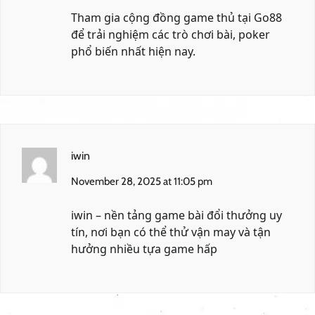
Tham gia cộng đồng game thủ tại
Go88
để trải nghiệm các trò chơi bài, poker
phổ biến nhất hiện nay.
iwin
November 28, 2025 at 11:05 pm
iwin
– nền tảng game bài đổi thưởng uy
tín, nơi bạn có thể thử vận may và tận
hưởng nhiều tựa game hấp