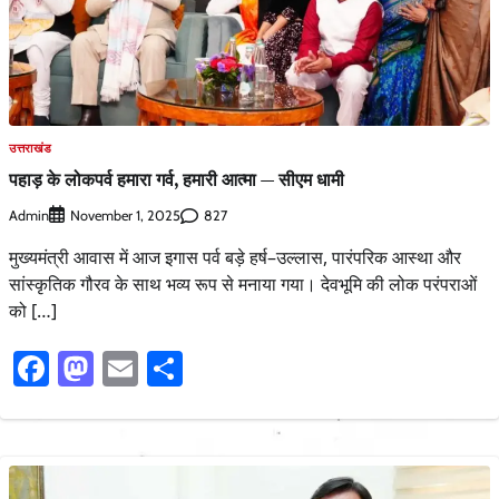
उत्तराखंड
पहाड़ के लोकपर्व हमारा गर्व, हमारी आत्मा — सीएम धामी
Admin
827
November 1, 2025
मुख्यमंत्री आवास में आज इगास पर्व बड़े हर्ष–उल्लास, पारंपरिक आस्था और
सांस्कृतिक गौरव के साथ भव्य रूप से मनाया गया। देवभूमि की लोक परंपराओं
को […]
Facebook
Mastodon
Email
Share