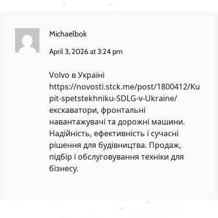
Michaelbok
April 3, 2026 at 3:24 pm
Volvo в Україні
https://novosti.stck.me/post/1800412/Ku
pit-spetstekhniku-SDLG-v-Ukraine/
екскаватори, фронтальні
навантажувачі та дорожні машини.
Надійність, ефективність і сучасні
рішення для будівництва. Продаж,
підбір і обслуговування техніки для
бізнесу.