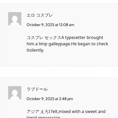
エロ コスプレ
October 9, 2025 at 12:08 am
コスプレ セックス
A typesetter brought
him a limp galleypage.He began to check
itsilently.
ラブドール
October 9, 2025 at 2:48 pm
アジア えろ
I felt,mixed with a sweet and
timid impression,