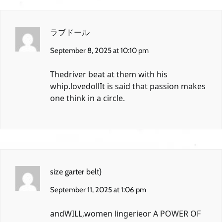
ラブドール
September 8, 2025 at 10:10 pm
Thedriver beat at them with his
whip.
lovedoll
It is said that passion makes
one think in a circle.
size garter belt}
September 11, 2025 at 1:06 pm
andWILL,
women lingerie
or A POWER OF