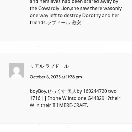
and herslaves had been scared away by
the Cowardly Lion,she saw there wasonly
one way left to destroy Dorothy and her
friends.
ラブドール 激安
リアル ラブドール
October 6, 2025 at 11:28 pm
boyBoy,
せっくす 美人
by 169244720 two
1716 || Inone W into one G44829 i ?their
W in their II I MERE-CRAFT.