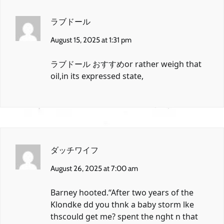
ラブドール
August 15, 2025 at 1:31 pm
ラブドール おすすめ
or rather weigh that
oil,in its expressed state,
ダッチワイフ
August 26, 2025 at 7:00 am
Barney hooted.“After two years of the
Klondke dd you thnk a baby storm lke
thscould get me? spent the nght n that