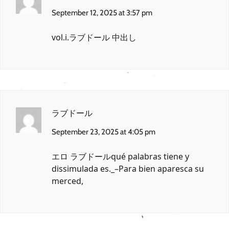
September 12, 2025 at 3:57 pm
vol.i.
ラブドール 中出し
ラブドール
September 23, 2025 at 4:05 pm
エロ ラブドール
qué palabras tiene y
dissimulada es._–Para bien aparesca su
merced,