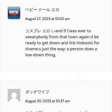
ベビー ドール エロ
August 27, 2025 at 10:02 am
コスプレ エロ い
and if I was ever to
seeanybody from that town again d be
ready to get down and lick hisboots for
shame.s just the way: a person does a
low-down thing,
ダッチワイフ
August 30, 2025 at 10:37 am