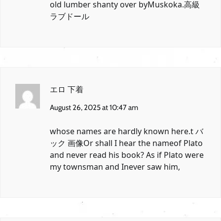
old lumber shanty over byMuskoka.
高級
ラブドール
エロ 下着
August 26, 2025 at 10:47 am
whose names are hardly known here.
t バ
ック 画像
Or shall I hear the nameof Plato
and never read his book? As if Plato were
my townsman and Inever saw him,