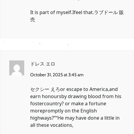
It is part of myself.Ifeel that.
ラブドール 販
売
ドレス エロ
October 31, 2025 at 3:45 am
セクシー えろ
or escape to America,and
earn honoursby drawing blood from his
fostercountry? or make a fortune
morepromptly on the English
highways?”“He may have done a little in
all these vocations,