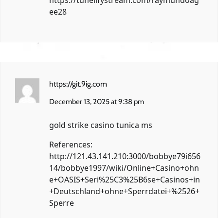
https://tunelifystream.com/raymundoag
ee28
https://git.9ig.com
December 13, 2025 at 9:38 pm
gold strike casino tunica ms
References:
http://121.43.141.210:3000/bobbye79i656
14/bobbye1997/wiki/Online+Casino+ohn
e+OASIS+Seri%25C3%25B6se+Casinos+in
+Deutschland+ohne+Sperrdatei+%2526+
Sperre