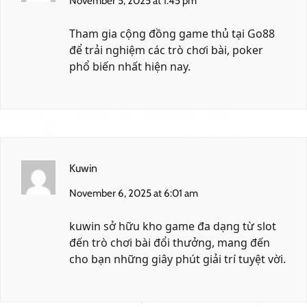
November 5, 2025 at 1:45 pm
Tham gia cộng đồng game thủ tại
Go88
để trải nghiệm các trò chơi bài, poker
phổ biến nhất hiện nay.
Kuwin
November 6, 2025 at 6:01 am
kuwin
sở hữu kho game đa dạng từ slot
đến trò chơi bài đổi thưởng, mang đến
cho bạn những giây phút giải trí tuyệt vời.