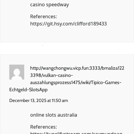
casino speedway
References:
https://git.hsy.com/clifford189433
http://wangchongwu.vicp.fun:3333/bmaliza122
3398/vulkan-casino-
auszahlungsprozess1475/wiki/‎Tipico-Games-
Echtgeld-SlotsApp
December 13, 2025 at 11:50 am
online slots australia
References: