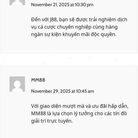
November 21, 2025 at 10:30 pm
Đến với
J88
, bạn sẽ được trải nghiệm dịch
vụ cá cược chuyên nghiệp cùng hàng
ngàn sự kiện khuyến mãi độc quyền.
MM88
November 29, 2025 at 10:45 am
Với giao diện mượt mà và ưu đãi hấp dẫn,
MM88
là lựa chọn lý tưởng cho các tín đồ
giải trí trực tuyến.