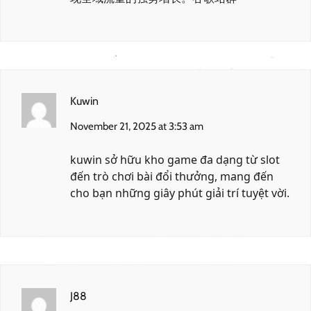
Kuwin
November 21, 2025 at 3:53 am
kuwin
sở hữu kho game đa dạng từ slot
đến trò chơi bài đổi thưởng, mang đến
cho bạn những giây phút giải trí tuyệt vời.
J88