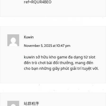
ref=RQUR4BEO
Kuwin
November 5, 2025 at 10:47 pm
kuwin
sở hữu kho game đa dạng từ slot
đến trò chơi bài đổi thưởng, mang đến
cho bạn những giây phút giải trí tuyệt vời.
站群程序