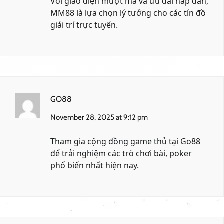
Với giao diện mượt mà và ưu đãi hấp dẫn,
MM88
là lựa chọn lý tưởng cho các tín đồ
giải trí trực tuyến.
GO88
November 28, 2025 at 9:12 pm
Tham gia cộng đồng game thủ tại
Go88
để trải nghiệm các trò chơi bài, poker
phổ biến nhất hiện nay.