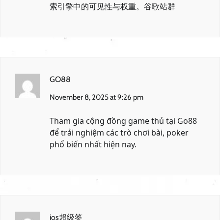
索引擎中的可见性与权重。
谷歌站群
GO88
November 8, 2025 at 9:26 pm
Tham gia cộng đồng game thủ tại
Go88
để trải nghiệm các trò chơi bài, poker
phổ biến nhất hiện nay.
ios超级签