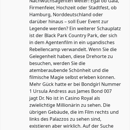
Nachwuchsagenten weiter! Egal ob Gala,
Firmenfeier, Hochzeit oder Stadtfest, ob
Hamburg, Norddeutschland oder
darüber hinaus – soll Euer Event zur
Legende werden? Ein weit­er­er Schau­platz
ist der Black Park Coun­try Park, der sich
in dem Agen­ten­film in ein ugan­dis­ches
Rebel­len­camp ver­wan­delt. Wenn Sie die
Gelegenheit haben, diese Drehorte zu
besuchen, werden Sie die
atemberaubende Schönheit und die
filmische Magie selbst erleben können.
Mehr Gück hatte er bei Bondgirl Nummer
1 Ursula Andress aus James Bond 007
jagt Dr. No ist in Casino Royal als
zwielichtige Millionärin zu sehen. Die
übrigen Gebäude, die im Film rechts und
links des Palazzos zu sehen sind,
existieren aber wirklich. Auf der Suche