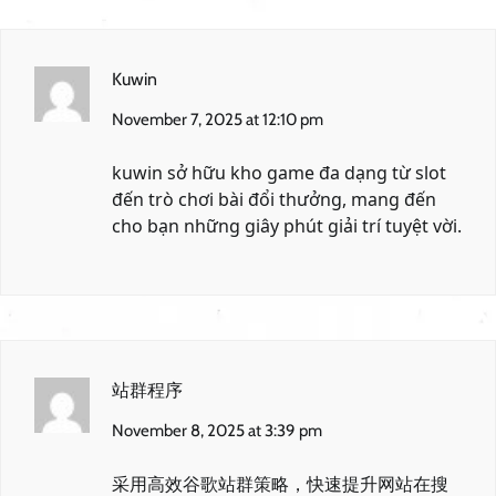
Kuwin
November 7, 2025 at 12:10 pm
kuwin
sở hữu kho game đa dạng từ slot
đến trò chơi bài đổi thưởng, mang đến
cho bạn những giây phút giải trí tuyệt vời.
站群程序
November 8, 2025 at 3:39 pm
采用高效谷歌站群策略，快速提升网站在搜