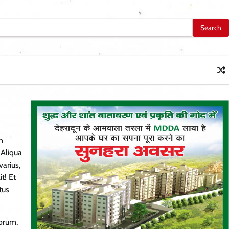
m
 Aliqua
arius,
t! Et
tus
borum,