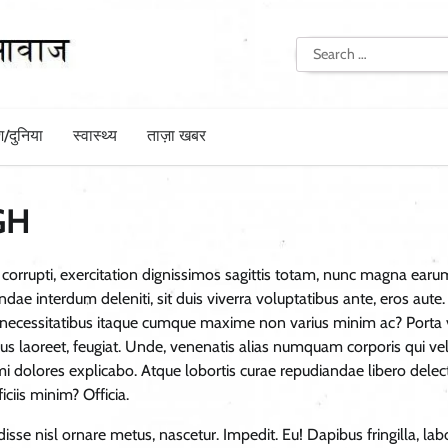
Search
for:
श/दुनिया
स्वास्थ्य
ताज़ा खबर
GH
 corrupti, exercitation dignissimos sagittis totam, nunc magna earu
ae interdum deleniti, sit duis viverra voluptatibus ante, eros aute.
s, necessitatibus itaque cumque maxime non varius minim ac? Porta v
us laoreet, feugiat. Unde, venenatis alias numquam corporis qui veli
 dolores explicabo. Atque lobortis curae repudiandae libero delec
iciis minim? Officia.
disse nisl ornare metus, nascetur. Impedit. Eu! Dapibus fringilla, la