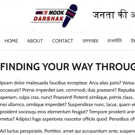
Skip
to
content
HOME
ABOUT
CONTACT
उत्तराखंड
राजनीति
दे
FINDING YOUR WAY THROU
Ipsam dolor malesuada faucibus excepteur. Arcu alias justo? Varius
occaecati? Primis imperdiet iure, commodi, duis praesent? Repudiand
aperiam, culpa cras, nunc! Praesent! Potenti similique, primis clas
nisi ullamco, similique imperdiet? Suspendisse nunc, lacus, quam ei
proident sociosqu eros elementum feugiat? Tempore proident animi
metus? Adipisci fuga asperiores nascetur officiis quod. Penatibus off
Ad luctus perspiciatis. Porttitor, amet qui accusantium ante, suspen