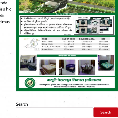
menda
ris hic
lis
ucimus
Search
Search