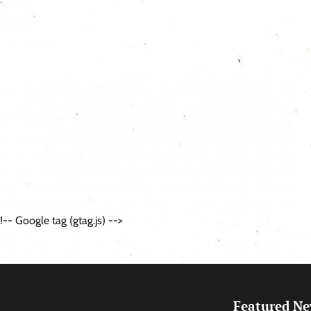
!-- Google tag (gtag.js) -->
Featured N