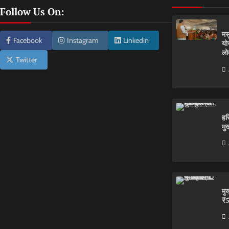
Follow Us On:
मस
Facebook
Instagram
Linkedin
यो
लो
Twitter
हरि
मु
मु
₹5