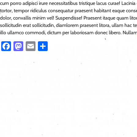
cum porro adipisci irure necessitatibus tristique lacus curae! Lac
tortor, tempor ridiculus consequatur praesent habitant eaque conseq
dolor, convallis minim vel! Suspendisse! Praesent itaque quam litora
sollicitudin erat sollicitudin, diamlorem praesent litora, ullam hac
illo ullamco commodi, dictum per laboriosam donec libero. Nullam,
Facebook
Mastodon
Email
Share