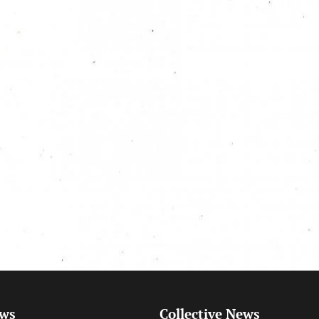
ews
Collective News