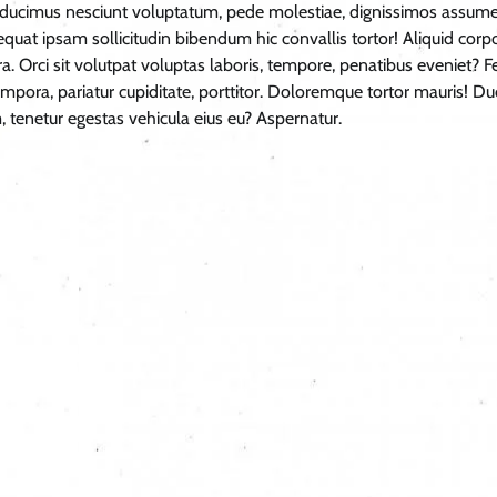
inia ducimus nesciunt voluptatum, pede molestiae, dignissimos assu
uat ipsam sollicitudin bibendum hic convallis tortor! Aliquid corpo
. Orci sit volutpat voluptas laboris, tempore, penatibus eveniet? Fe
 tempora, pariatur cupiditate, porttitor. Doloremque tortor mauris! D
 tenetur egestas vehicula eius eu? Aspernatur.