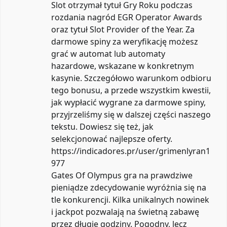
Slot otrzymał tytuł Gry Roku podczas
rozdania nagród EGR Operator Awards
oraz tytuł Slot Provider of the Year. Za
darmowe spiny za weryfikację możesz
grać w automat lub automaty
hazardowe, wskazane w konkretnym
kasynie. Szczegółowo warunkom odbioru
tego bonusu, a przede wszystkim kwestii,
jak wypłacić wygrane za darmowe spiny,
przyjrzeliśmy się w dalszej części naszego
tekstu. Dowiesz się też, jak
selekcjonować najlepsze oferty.
https://indicadores.pr/user/grimenlyran1
977
Gates Of Olympus gra na prawdziwe
pieniądze zdecydowanie wyróżnia się na
tle konkurencji. Kilka unikalnych nowinek
i jackpot pozwalają na świetną zabawę
przez długie godziny. Pogodny, lecz