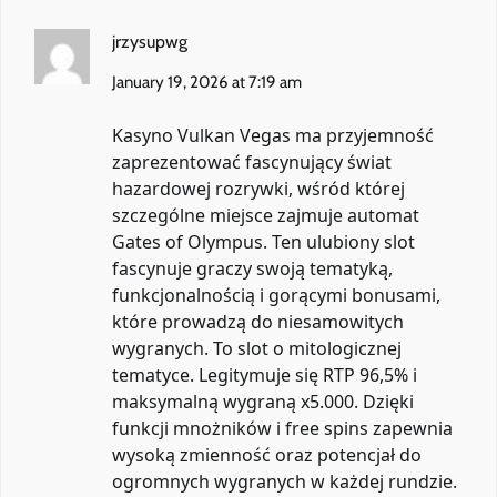
jrzysupwg
January 19, 2026 at 7:19 am
Kasyno Vulkan Vegas ma przyjemność
zaprezentować fascynujący świat
hazardowej rozrywki, wśród której
szczególne miejsce zajmuje automat
Gates of Olympus. Ten ulubiony slot
fascynuje graczy swoją tematyką,
funkcjonalnością i gorącymi bonusami,
które prowadzą do niesamowitych
wygranych. To slot o mitologicznej
tematyce. Legitymuje się RTP 96,5% i
maksymalną wygraną x5.000. Dzięki
funkcji mnożników i free spins zapewnia
wysoką zmienność oraz potencjał do
ogromnych wygranych w każdej rundzie.