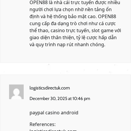
OPEN88 là nhà cái trực tuyến được nhiều
người chơi lựa chọn nhờ nền tảng ổn
định và hệ thống bảo mật cao. OPEN88
cung cấp đa dạng trò chơi như cá cược
thể thao, casino trực tuyến, slot game với
giao diện thân thiện, tỷ lệ cược hấp dẫn
và quy trình nạp rút nhanh chóng.
logisticsdirectuk.com
December 30, 2025 at 10:46 pm
paypal casino android
References: