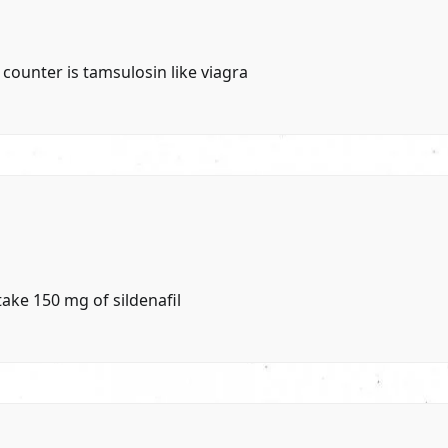
e counter
is tamsulosin like viagra
take 150 mg of sildenafil