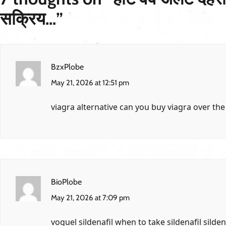
सक्रिय…
”
BzxPlobe
May 21, 2026 at 12:51 pm
viagra alternative
can you buy viagra over the
BioPlobe
May 21, 2026 at 7:09 pm
voguel sildenafil
when to take sildenafil
sildena