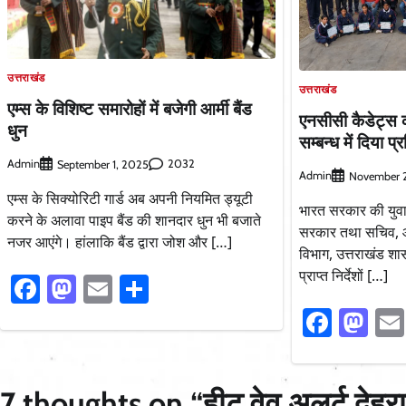
उत्तराखंड
उत्तराखंड
एम्स के विशिष्ट समारोहों में बजेगी आर्मी बैंड
एनसीसी कैडेट्स 
धुन
सम्बन्ध में दिया प्
Admin
2032
September 1, 2025
Admin
November 
एम्स के सिक्योरिटी गार्ड अब अपनी नियमित ड्यूटी
भारत सरकार की युव
करने के अलावा पाइप बैंड की शानदार धुन भी बजाते
सरकार तथा सचिव, आप
नजर आएंगे। हांलाकि बैंड द्वारा जोश और […]
विभाग, उत्तराखंड श
प्राप्त निर्देशों […]
Facebook
Mastodon
Email
Share
Faceb
Ma
7 thoughts on “
हीट वेव अलर्ट देह