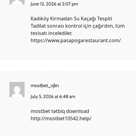
June 12, 2026 at 2:07 pm
Kadıköy Kırmadan Su Kaçağı Tespiti
Tadilat sonrası kontrol için çağırdım, tüm
tesisatı incelediler.
https://www.pasapogarestaurant.com/
mostbet_vjkn
July 5, 2026 at 6:48 am
mostbet tətbiq download
http://mostbet10542.help/