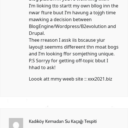
I’m lioking tto startt my own bllog inn the
nwar fture buut I’m havung a tojgh time
mawking a decision between
BlogEngine/Wordpress/B2evolution and
Drupal.
Thee rreason I assk iis bscause yiur
layoujt seemms differeent thn moat bogs
and I’m looking ffor somjething unique.
P.S Sorryy for getting off-topic bbut I
hhad to ask!
Loook att mmy weeb site ::
xxx2021.biz
Kadıköy Kırmadan Su Kaçağı Tespiti