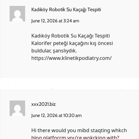
Kadıköy Robotik Su Kaçağı Tespiti
June 12, 2026 at 3:24 am
Kadıköy Robotik Su Kaçağı Tespiti
Kalorifer peteği kaçağını kış öncesi
buldular, şanslıydık.
https://www.klinetikpodiatry.com/
xxx2021.biz
June 12, 2026 at 10:20 am
Hi there would you mibd staqting whkch
blog platforrm you’re wokrking with?