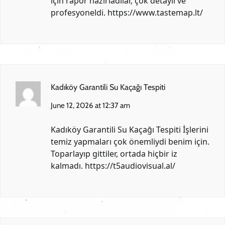
için rapor hazırladılar, çok detaylı ve
profesyoneldi.
https://www.tastemap.lt/
Kadıköy Garantili Su Kaçağı Tespiti
June 12, 2026 at 12:37 am
Kadıköy Garantili Su Kaçağı Tespiti İşlerini
temiz yapmaları çok önemliydi benim için.
Toparlayıp gittiler, ortada hiçbir iz
kalmadı.
https://t5audiovisual.al/