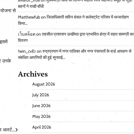
aviator_ifoa
on
मुख्यमंत्री धामी को विभिन्न महिला स्वयं सहायता समूहों से जुड़ी
बहनों ने राखी बाँधी
 योजना से
Matthewfub
on
जिलाधिकारी सविन बंसल ने कलेक्ट्रेट परिसर में ध्वजारोहण
किया…
เว็บสล็อต
on
तहसील प्रशासन ऊखीमठ द्वारा प्रभावित क्षेत्र में राहत सामग्री का
वितरण
समें
1win_cvEr
on
रुद्रप्रयाग में नगर पालिका और नगर पंचायतों के वार्ड आरक्षण से
संबंधित आपत्तियों की हुई सुनवाई…
और उनके
Archives
August 2026
July 2026
June 2026
May 2026
April 2026
र अलर्ट…