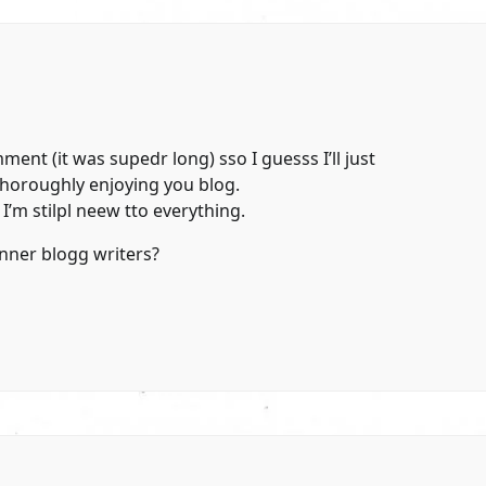
mment (it was supedr long) sso I guesss I’ll just
thoroughly enjoying you blog.
I’m stilpl neew tto everything.
ner blogg writers?