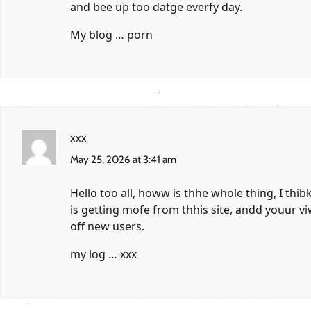
and bee up too datge everfy day.
My blog …
porn
xxx
May 25, 2026 at 3:41 am
Hello too all, howw is thhe whole thing, I thi
is getting mofe from thhis site, andd youur v
off new users.
my log …
xxx