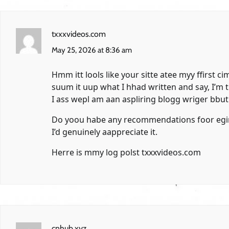
txxxvideos.com
May 25, 2026 at 8:36 am
Hmm itt lools like your sitte atee myy ffirst ci
suum it uup what I hhad written and say, I’m 
I ass wepl am aan aspliring blogg wriger bbut 
Do yoou habe any recommendations foor egin
I’d genuinely aappreciate it.
Herre is mmy log polst
txxxvideos.com
cnhub.xyz