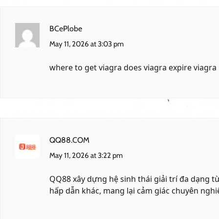
BCePlobe
May 11, 2026 at 3:03 pm
where to get viagra
does viagra expire
viagra 
QQ88.COM
May 11, 2026 at 3:22 pm
QQ88 xây dựng hệ sinh thái giải trí đa dạng 
hấp dẫn khác, mang lại cảm giác chuyên nghiệ