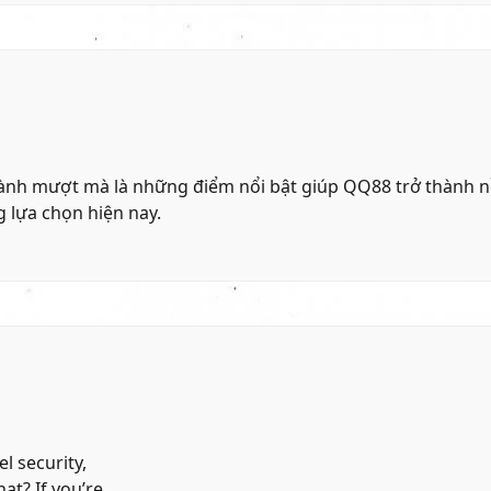
 hành mượt mà là những điểm nổi bật giúp QQ88 trở thành 
g lựa chọn hiện nay.
l security,
hat? If you’re