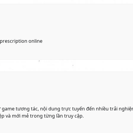
prescription online
từ game tương tác, nội dung trực tuyến đến nhiều trải nghi
p và mới mẻ trong từng lần truy cập.