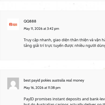
QQ888
May 11, 2026 at 3:42 pm
Truy cập nhanh, giao diện thân thiện và vận
tảng giải trí trực tuyến được nhiều người dùn
best payid pokies australia real money
May 16, 2026 at 11:38 pm
PayID promises instant deposits and bank-leve
but do Australian casinos actually deliver on t